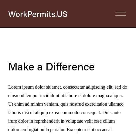
WorkPermits.US
O
p
e
n
M
e
n
u
Make a Difference
Lorem ipsum dolor sit amet, consectetur adipiscing elit, sed do 
eiusmod tempor incididunt ut labore et dolore magna aliqua. 
Ut enim ad minim veniam, quis nostrud exercitation ullamco 
laboris nisi ut aliquip ex ea commodo consequat. Duis aute 
irure dolor in reprehenderit in voluptate velit esse cillum 
dolore eu fugiat nulla pariatur. Excepteur sint occaecat 