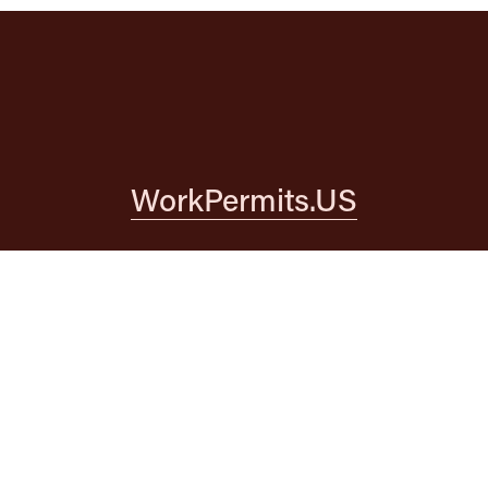
WorkPermits.US
About
‍    
‍Data
    ‍
Solutions
    ‍
Press
info@workpermits.us
WorkPermits.US is a 501(c)(3) nonprofit.